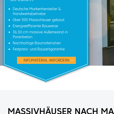
Deutsche Markenhersteller &
Handwerksbetriebe
Über 500 Massivhäuser gebaut
Energieeffiziente Bauweise
36,50 cm massive Außenwand in
Porenbeton
Nachhaltige Baumaterialien
Festpreis- und Bauzeitgarantie
INFOMATERIAL ANFORDERN
MASSIVHÄUSER NACH MA