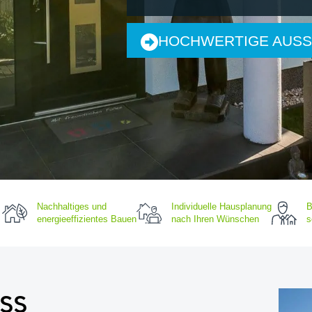
HOCHWERTIGE AUSS
Nachhaltiges und
Individuelle Hausplanung
B
energieeffizientes Bauen
nach Ihren Wünschen
s
SS