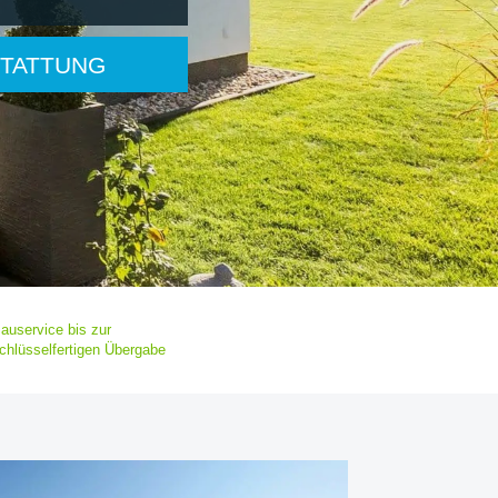
TATTUNG
auservice bis zur
chlüsselfertigen Übergabe